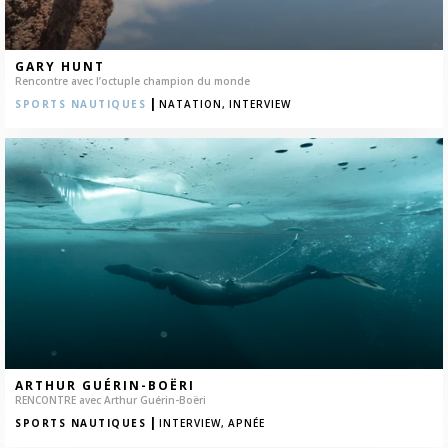
GARY HUNT
Rencontre avec l’octuple champion du monde
|
SPORTS NAUTIQUES
NATATION,
INTERVIEW
ARTHUR GUÉRIN-BOËRI
RENCONTRE avec Arthur Guérin-Boëri
|
SPORTS NAUTIQUES
INTERVIEW,
APNÉE