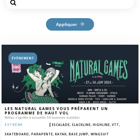
Appliquer
ÉVÈNEMENT
LES NATURAL GAMES VOUS PRÉPARENT UN
PROGRAMME DE HAUT VOL
Millau s'aprête à accueillir 50 nuances outddor
|
EXTRÊME
ESCALADE,
SLACKLINE,
HIGHLINE,
VTT,
SKATEBOARD,
PARAPENTE,
KAYAK,
BASE JUMP,
WINGSUIT