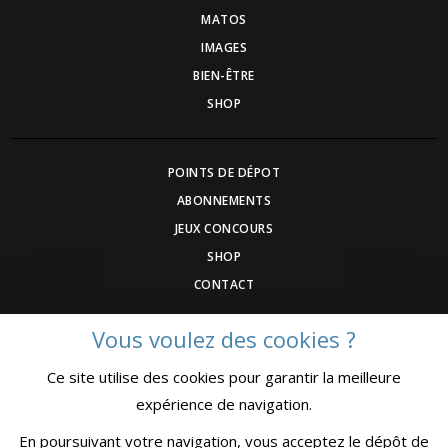
MATOS
IMAGES
BIEN-ÊTRE
SHOP
POINTS DE DÉPOT
ABONNEMENTS
JEUX CONCOURS
SHOP
CONTACT
Vous voulez des cookies ?
DEVENEZ ANNONCEUR
Ce site utilise des cookies pour garantir la meilleure
COMMUNIQUEZ UN ÉVENEMNT
expérience de navigation.
CGV
MENTIONS LÉGALES
En poursuivant votre navigation, vous acceptez le dépôt de