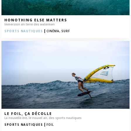
HONOTHING ELSE MATTERS
Immersion en terre des watermen
|
SPORTS NAUTIQUES
CINÉMA,
SURF
LE FOIL, ÇA DÉCOLLE
La nouvelle ère, le nouvel air, des sports nautiques
|
SPORTS NAUTIQUES
FOIL