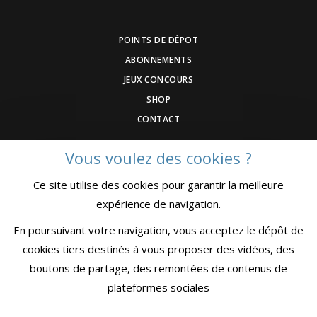
POINTS DE DÉPOT
ABONNEMENTS
JEUX CONCOURS
SHOP
CONTACT
Vous voulez des cookies ?
DEVENEZ ANNONCEUR
Ce site utilise des cookies pour garantir la meilleure
COMMUNIQUEZ UN ÉVENEMNT
expérience de navigation.
CGV
MENTIONS LÉGALES
En poursuivant votre navigation, vous acceptez le dépôt de
CONFIDENTIALITÉ
cookies tiers destinés à vous proposer des vidéos, des
boutons de partage, des remontées de contenus de
plateformes sociales