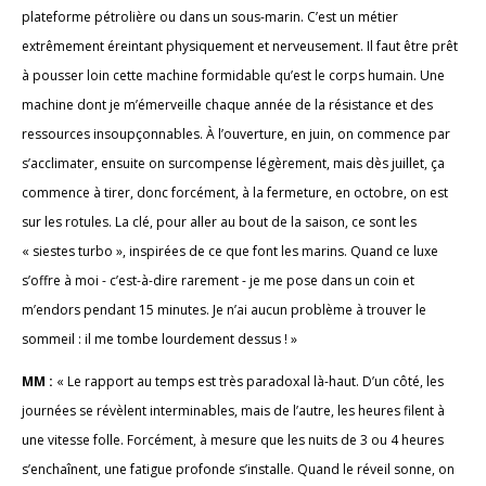
plateforme pétrolière ou dans un sous-marin. C’est un métier
extrêmement éreintant physiquement et nerveusement. Il faut être prêt
à pousser loin cette machine formidable qu’est le corps humain. Une
machine dont je m’émerveille chaque année de la résistance et des
ressources insoupçonnables. À l’ouverture, en juin, on commence par
s’acclimater, ensuite on surcompense légèrement, mais dès juillet, ça
commence à tirer, donc forcément, à la fermeture, en octobre, on est
sur les rotules. La clé, pour aller au bout de la saison, ce sont les
« siestes turbo », inspirées de ce que font les marins. Quand ce luxe
s’offre à moi - c’est-à-dire rarement - je me pose dans un coin et
m’endors pendant 15 minutes. Je n’ai aucun problème à trouver le
sommeil : il me tombe lourdement dessus ! »
MM :
« Le rapport au temps est très paradoxal là-haut. D’un côté, les
journées se révèlent interminables, mais de l’autre, les heures filent à
une vitesse folle. Forcément, à mesure que les nuits de 3 ou 4 heures
s’enchaînent, une fatigue profonde s’installe. Quand le réveil sonne, on