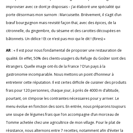
improviser avec ce dont je disposais – j’ai élaboré une spécialité qui
porte désormais mon surnom : Marcuisette. Brièvement, il s’agit d’un
bœuf bourguignon mais revisité façon thaï, avec des épices, de la
citronnelle, du gingembre, du sésame et des carottes découpées en
bâtonnets. Un délice ! Et ce n’est pas moi qui le dit ! (Rires) »
AR
: « Il est pour nous fondamental de proposer une restauration de
qualité. En effet, 50% des clients-usagers du Refuge du Goûter sont des
étrangers. Quelle image ont-ils de la France ? D’un pays à la
gastronomie incomparable. Nous mettons un point d’honneur à
entretenir cette réputation. Il est certes difficile de cuisiner des produits
frais pour 120 personnes, chaque jour, à près de 4000 m d’altitude,
pourtant, on s’impose les contraintes nécessaires pour y arriver. Le
menu évolue en fonction des soirs. En entrée, nous préparons toujours
une soupe de légumes frais que l’on accompagne d’un morceau de
Tomme achetée chez une agricultrice de mon village. Pour le plat de
résistance, nous alternons entre 7 recettes, notamment afin d’éviter la