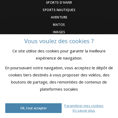
SPORTS D'HIVER
SPORTS NAUTIQUES
AVENTURE
MATOS
IMAGES
Vous voulez des cookies ?
BIEN-ÊTRE
SHOP
Ce site utilise des cookies pour garantir la meilleure
expérience de navigation.
POINTS DE DÉPOT
En poursuivant votre navigation, vous acceptez le dépôt de
ABONNEMENTS
cookies tiers destinés à vous proposer des vidéos, des
JEUX CONCOURS
boutons de partage, des remontées de contenus de
SHOP
plateformes sociales
CONTACT
Paramétrer mes cookies
Ok, tout accepter
En savoir plus
DEVENEZ ANNONCEUR