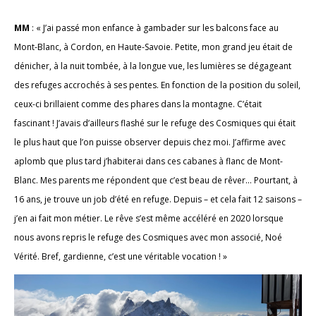
MM
: « J’ai passé mon enfance à gambader sur les balcons face au
Mont-Blanc, à Cordon, en Haute-Savoie. Petite, mon grand jeu était de
dénicher, à la nuit tombée, à la longue vue, les lumières se dégageant
des refuges accrochés à ses pentes. En fonction de la position du soleil,
ceux-ci brillaient comme des phares dans la montagne. C’était
fascinant ! J’avais d’ailleurs flashé sur le refuge des Cosmiques qui était
le plus haut que l’on puisse observer depuis chez moi. J’affirme avec
aplomb que plus tard j’habiterai dans ces cabanes à flanc de Mont-
Blanc. Mes parents me répondent que c’est beau de rêver... Pourtant, à
16 ans, je trouve un job d’été en refuge. Depuis – et cela fait 12 saisons –
j’en ai fait mon métier. Le rêve s’est même accéléré en 2020 lorsque
nous avons repris le refuge des Cosmiques avec mon associé, Noé
Vérité. Bref, gardienne, c’est une véritable vocation ! »