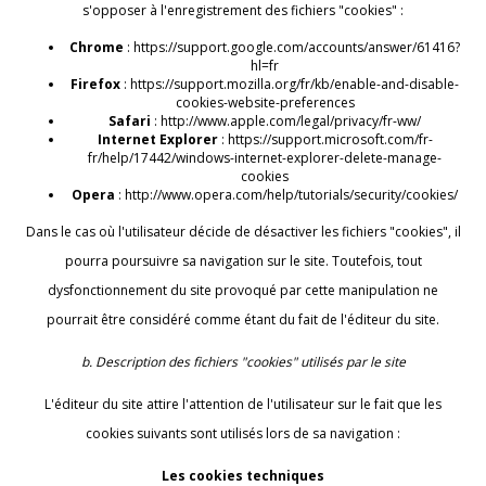
s'opposer à l'enregistrement des fichiers "cookies" :
Chrome
: https://support.google.com/accounts/answer/61416?
hl=fr
Firefox
: https://support.mozilla.org/fr/kb/enable-and-disable-
cookies-website-preferences
Safari
: http://www.apple.com/legal/privacy/fr-ww/
Internet Explorer
: https://support.microsoft.com/fr-
fr/help/17442/windows-internet-explorer-delete-manage-
cookies
Opera
: http://www.opera.com/help/tutorials/security/cookies/
Dans le cas où l'utilisateur décide de désactiver les fichiers "cookies", il
pourra poursuivre sa navigation sur le site. Toutefois, tout
dysfonctionnement du site provoqué par cette manipulation ne
pourrait être considéré comme étant du fait de l'éditeur du site.
b. Description des fichiers "cookies" utilisés par le site
L'éditeur du site attire l'attention de l'utilisateur sur le fait que les
cookies suivants sont utilisés lors de sa navigation :
Les cookies techniques