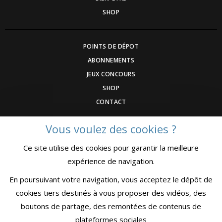
SHOP
POINTS DE DÉPOT
ABONNEMENTS
JEUX CONCOURS
SHOP
CONTACT
Vous voulez des cookies ?
DEVENEZ ANNONCEUR
Ce site utilise des cookies pour garantir la meilleure
COMMUNIQUEZ UN ÉVENEMNT
expérience de navigation.
CGV
MENTIONS LÉGALES
En poursuivant votre navigation, vous acceptez le dépôt de
CONFIDENTIALITÉ
cookies tiers destinés à vous proposer des vidéos, des
boutons de partage, des remontées de contenus de
plateformes sociales