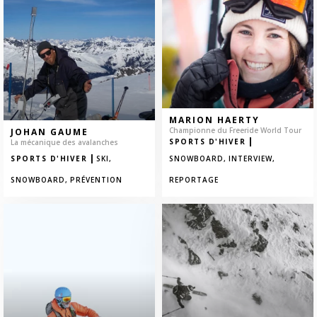
MARION HAERTY
Championne du Freeride World Tour
JOHAN GAUME
|
SPORTS D'HIVER
La mécanique des avalanches
|
SPORTS D'HIVER
SKI,
SNOWBOARD,
INTERVIEW,
SNOWBOARD,
PRÉVENTION
REPORTAGE