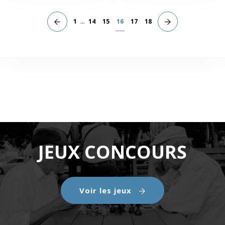
1
...
14
15
16
17
18
JEUX CONCOURS
Voir les jeux