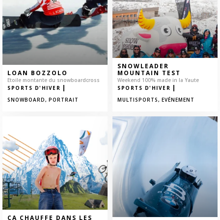
SNOWLEADER
LOAN BOZZOLO
MOUNTAIN TEST
Etoile montante du snowboardcross
Weekend 100% made in la Yaute
|
|
SPORTS D'HIVER
SPORTS D'HIVER
SNOWBOARD,
PORTRAIT
MULTISPORTS,
EVÉNEMENT
ÇA CHAUFFE DANS LES