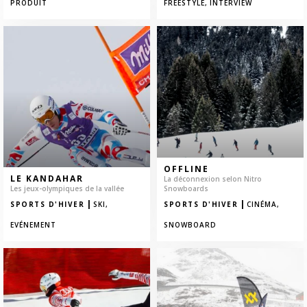
PRODUIT
FREESTYLE,
INTERVIEW
OFFLINE
LE KANDAHAR
La déconnexion selon Nitro
Les jeux-olympiques de la vallée
Snowboards
|
|
SPORTS D'HIVER
SKI,
SPORTS D'HIVER
CINÉMA,
EVÉNEMENT
SNOWBOARD