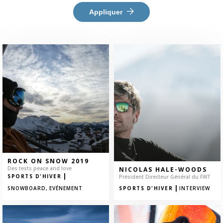
Appliquer
ROCK ON SNOW 2019
Des tests peace and love
NICOLAS HALE-WOODS
|
SPORTS D'HIVER
Président Directeur Général du FWT
|
SNOWBOARD,
EVÉNEMENT
SPORTS D'HIVER
INTERVIEW