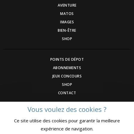
AVENTURE
MATOS
IMAGES
BIEN-ÊTRE
SHOP
POINTS DE DÉPOT
ABONNEMENTS
JEUX CONCOURS
SHOP
CONTACT
Vous voulez des cookies ?
DEVENEZ ANNONCEUR
Ce site utilise des cookies pour garantir la meilleure
COMMUNIQUEZ UN ÉVENEMNT
expérience de navigation.
CGV