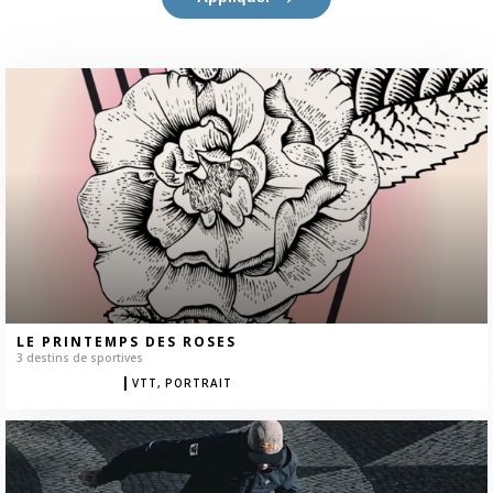
LE PRINTEMPS DES ROSES
3 destins de sportives
|
VTT CYCLISME
VTT,
PORTRAIT