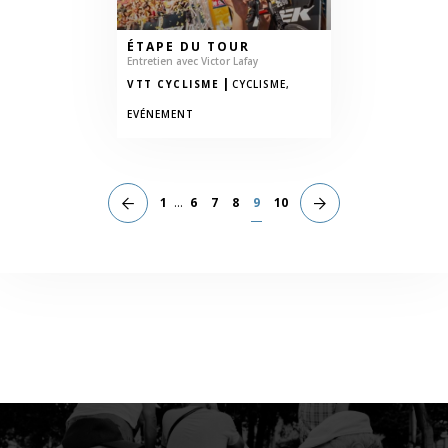
ÉTAPE DU TOUR
Entretien avec Victor Lafay
|
VTT CYCLISME
CYCLISME,
EVÉNEMENT
1
...
6
7
8
9
10