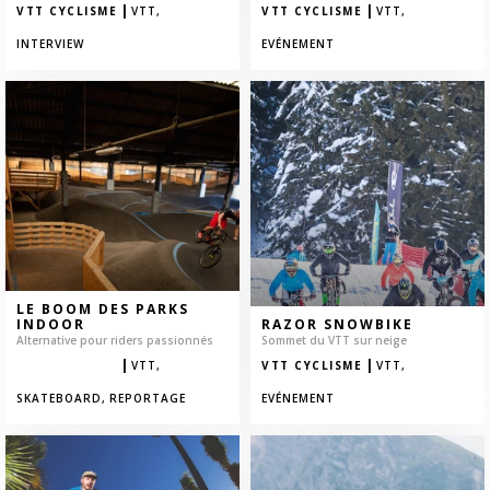
|
|
VTT CYCLISME
VTT,
VTT CYCLISME
VTT,
INTERVIEW
EVÉNEMENT
LE BOOM DES PARKS
INDOOR
RAZOR SNOWBIKE
Alternative pour riders passionnés
Sommet du VTT sur neige
|
|
VTT CYCLISME
VTT,
VTT CYCLISME
VTT,
SKATEBOARD,
REPORTAGE
EVÉNEMENT