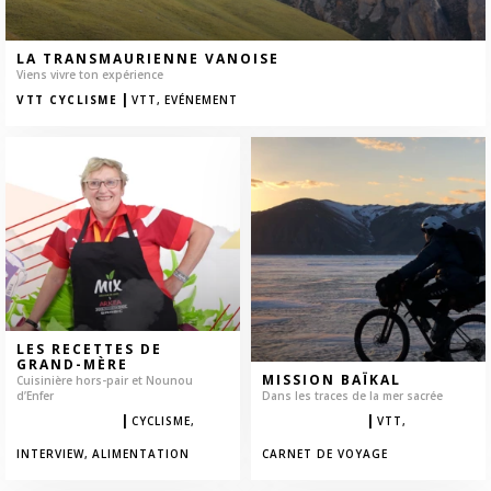
LA TRANSMAURIENNE VANOISE
Viens vivre ton expérience
|
VTT CYCLISME
VTT,
EVÉNEMENT
LES RECETTES DE
GRAND-MÈRE
MISSION BAÏKAL
Cuisinière hors-pair et Nounou
d’Enfer
Dans les traces de la mer sacrée
|
|
BIEN ÊTRE
CYCLISME,
AVENTURE
VTT,
INTERVIEW,
ALIMENTATION
CARNET DE VOYAGE