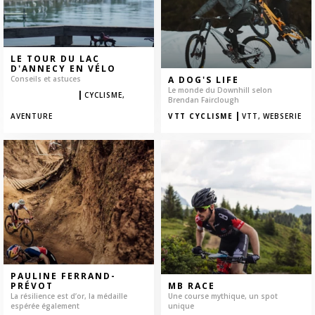
LE TOUR DU LAC
D'ANNECY EN VÉLO
Conseils et astuces
A DOG'S LIFE
Le monde du Downhill selon
|
AVENTURE
CYCLISME,
Brendan Fairclough
|
AVENTURE
VTT CYCLISME
VTT,
WEBSERIE
PAULINE FERRAND-
PRÉVOT
MB RACE
La résilience est d’or, la médaille
Une course mythique, un spot
espérée également
unique