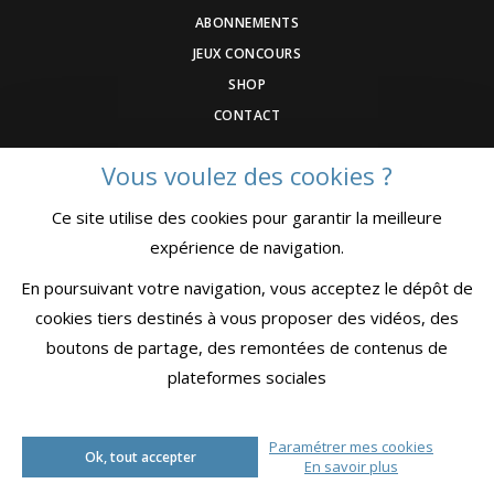
ABONNEMENTS
JEUX CONCOURS
SHOP
CONTACT
Vous voulez des cookies ?
DEVENEZ ANNONCEUR
Ce site utilise des cookies pour garantir la meilleure
COMMUNIQUEZ UN ÉVENEMNT
expérience de navigation.
CGV
MENTIONS LÉGALES
En poursuivant votre navigation, vous acceptez le dépôt de
CONFIDENTIALITÉ
cookies tiers destinés à vous proposer des vidéos, des
boutons de partage, des remontées de contenus de
plateformes sociales
© MKSport
Paramétrer mes cookies
Ok, tout accepter
Créé avec passion par
Pure Illusion
En savoir plus