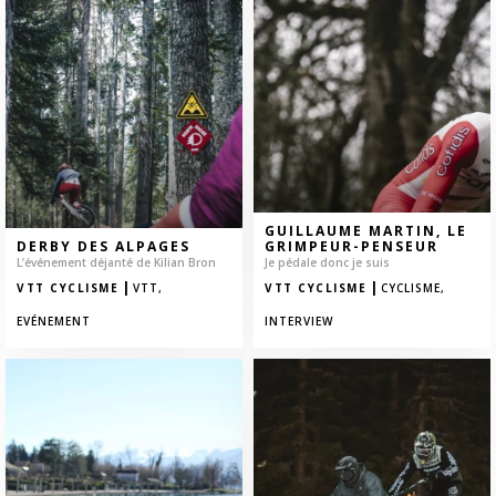
GUILLAUME MARTIN, LE
DERBY DES ALPAGES
GRIMPEUR-PENSEUR
L’événement déjanté de Kilian Bron
Je pédale donc je suis
|
|
VTT CYCLISME
VTT,
VTT CYCLISME
CYCLISME,
EVÉNEMENT
INTERVIEW