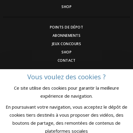
SHOP
POINTS DE DÉPOT
ABONNEMENTS
JEUX CONCOURS
SHOP
CONTACT
Vous voulez des cookies ?
DEVENEZ ANNONCEUR
Ce site utilise des cookies pour garantir la meilleure
COMMUNIQUEZ UN ÉVENEMNT
expérience de navigation.
CGV
MENTIONS LÉGALES
En poursuivant votre navigation, vous acceptez le dépôt de
CONFIDENTIALITÉ
cookies tiers destinés à vous proposer des vidéos, des
boutons de partage, des remontées de contenus de
plateformes sociales