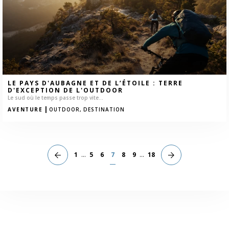
LE PAYS D'AUBAGNE ET DE L’ÉTOILE : TERRE
D'EXCEPTION DE L'OUTDOOR
Le sud où le temps passe trop vite...
|
AVENTURE
OUTDOOR,
DESTINATION
1
...
5
6
7
8
9
...
18