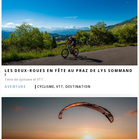
LES DEUX-ROUES EN FÊTE AU PRAZ DE LYS SOMMAND
!
Terre de cyclisme et VTT...
|
AVENTURE
CYCLISME,
VTT,
DESTINATION