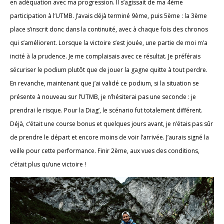
en adéquation avec ma progression. Il s’agissait de ma 4ème
participation à l’UTMB. J’avais déjà terminé 9ème, puis 5ème : la 3ème
place s’inscrit donc dans la continuité, avec à chaque fois des chronos
qui s’améliorent. Lorsque la victoire s’est jouée, une partie de moi m’a
incité à la prudence. Je me complaisais avec ce résultat. Je préférais
sécuriser le podium plutôt que de jouer la gagne quitte à tout perdre.
En revanche, maintenant que j’ai validé ce podium, si la situation se
présente à nouveau sur l’UTMB, je n’hésiterai pas une seconde : je
prendrai le risque. Pour la Diag’, le scénario fut totalement différent.
Déjà, c’était une course bonus et quelques jours avant, je n’étais pas sûr
de prendre le départ et encore moins de voir l’arrivée. J’aurais signé la
veille pour cette performance. Finir 2ème, aux vues des conditions,
c’était plus qu’une victoire !