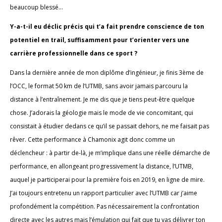
beaucoup blessé...
Y-a-t-il eu déclic précis qui t’a fait prendre conscience de ton
potentiel en trail, suffisamment pour t’orienter vers une
carrière professionnelle dans ce sport ?
Dans la dernière année de mon diplôme d’ingénieur, je finis 3ème de
l’OCC, le format 50 km de l’UTMB, sans avoir jamais parcouru la
distance à l’entraînement. Je me dis que je tiens peut-être quelque
chose. J’adorais la géologie mais le mode de vie concomitant, qui
consistait à étudier dedans ce qu’il se passait dehors, ne me faisait pas
rêver. Cette performance à Chamonix agit donc comme un
déclencheur : à partir de-là, je m’implique dans une réelle démarche de
performance, en allongeant progressivement la distance, l’UTMB,
auquel je participerai pour la première fois en 2019, en ligne de mire.
J’ai toujours entretenu un rapport particulier avec l’UTMB car j’aime
profondément la compétition. Pas nécessairement la confrontation
directe avec les autres mais l’émulation qui fait que tu vas délivrer ton