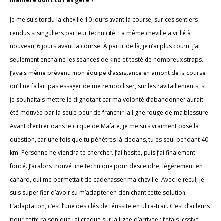
manière dont tu l’as géré ?
Je me suis tordu la cheville 10 jours avant la course, sur ces sentiers
rendus si singuliers par leur technicité. La même cheville a vrillé à
nouveau, 6 jours avant la course. À partir de là, je n’ai plus couru. J’ai
seulement enchainé les séances de kiné et testé de nombreux straps.
J’avais même prévenu mon équipe d’assistance en amont de la course
qu’il ne fallait pas essayer de me remobiliser, sur les ravitaillements, si
je souhaitais mettre le clignotant car ma volonté d’abandonner aurait
été motivée par la seule peur de franchir la ligne rouge de ma blessure.
Avant d’entrer dans le cirque de Mafate, je me suis vraiment posé la
question, car une fois que tu pénètres là-dedans, tu es seul pendant 40
km. Personne ne viendra te chercher. J’ai hésité, puis j’ai finalement
foncé. J’ai alors trouvé une technique pour descendre, légèrement en
canard, qui me permettait de cadenasser ma cheville. Avec le recul, je
suis super fier d’avoir su m’adapter en dénichant cette solution.
L’adaptation, c’est l’une des clés de réussite en ultra-trail. C’est d’ailleurs
pour cette raison que j’ai craqué sur la ligne d’arrivée : j’étais lessivé