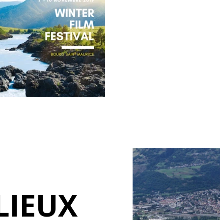
LIEUX
BOURG-SAINT-
MAURICE