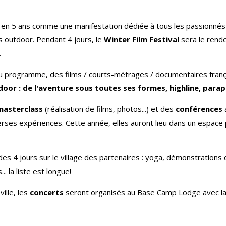
 en 5 ans comme une manifestation dédiée à tous les passionné
s outdoor. Pendant 4 jours, le
Winter Film Festival
sera le rend
.
au programme, des films / courts-métrages / documentaires frança
or : de l'aventure sous toutes ses formes, highline, parapen
masterclass
(réalisation de films, photos...) et des
conférences
verses expériences. Cette année, elles auront lieu dans un espace
des 4 jours sur le village des partenaires : yoga, démonstrations
.. la liste est longue!
ville, les
concerts
seront organisés au Base Camp Lodge avec la