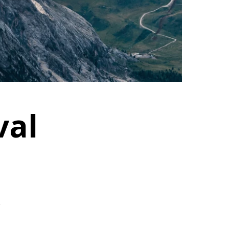
val
R