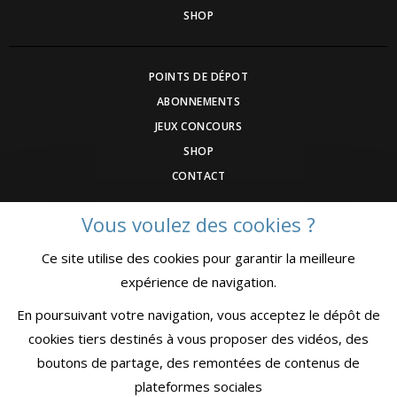
SHOP
POINTS DE DÉPOT
ABONNEMENTS
JEUX CONCOURS
SHOP
CONTACT
Vous voulez des cookies ?
DEVENEZ ANNONCEUR
Ce site utilise des cookies pour garantir la meilleure
COMMUNIQUEZ UN ÉVENEMNT
expérience de navigation.
CGV
MENTIONS LÉGALES
En poursuivant votre navigation, vous acceptez le dépôt de
CONFIDENTIALITÉ
cookies tiers destinés à vous proposer des vidéos, des
boutons de partage, des remontées de contenus de
plateformes sociales