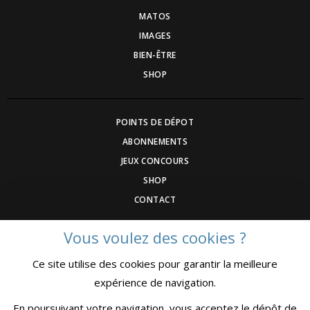
MATOS
IMAGES
BIEN-ÊTRE
SHOP
POINTS DE DÉPOT
ABONNEMENTS
JEUX CONCOURS
SHOP
CONTACT
Vous voulez des cookies ?
DEVENEZ ANNONCEUR
Ce site utilise des cookies pour garantir la meilleure
COMMUNIQUEZ UN ÉVENEMNT
expérience de navigation.
CGV
MENTIONS LÉGALES
En poursuivant votre navigation, vous acceptez le dépôt de