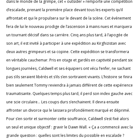
dans le monde de la grimpe, cet « outsider » remporte une compétition
d’escalade, prenant la première place devant tous les experts qu’il
affrontait et qui le propulsera sur le devant de la scène. Cet événement
fera de lui le nouveau prodige de l’ascension à mains nues et marquera
un tournant décisif dans sa carrière. Cinq ans plus tard, à l’apogée de
son art, il est invité à participer à une expédition au Kirghizistan avec
deux autres grimpeurs et sa copine. Cette expédition se transformera
en véritable cauchemar. Pris en otage et gardés en captivité pendant six
longues journées, Caldwell et ses équipiers ont vécu l’enfer, ne sachant
pas s’ils seraient libérés et s’ils s’en sortiraient vivants. L’histoire se finira
bien seulement Tommy reviendra à jamais différent de cette expérience
traumatisante. Quelques temps plus tard, il perd son index gauche avec
une scie circulaire… Les coups durs s’enchainent. Il devra ensuite
affronter un divorce qui le laissera profondément marqué et déprimé.
Pour s’en sortir et surmonter cette souffrance, Caldwell s’est fixé alors
un seul et unique objectif : gravir le Dawn Wall. « Ça a commencé avec la
grande question : quelles sont les limites du possible en escalade ?