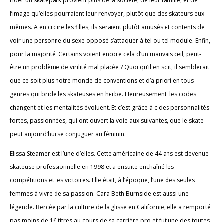
rider un skatepark provient plus de la société, de leur famille, et de
l’image qu’elles pourraient leur renvoyer, plutôt que des skateurs eux-
mêmes. A en croire les filles, ils seraient plutôt amusés et contents de
voir une personne du sexe opposé s’attaquer à tel ou tel module. Enfin,
pour la majorité. Certains voient encore cela d’un mauvais œil, peut-
être un problème de virilité mal placée ? Quoi qu’il en soit, il semblerait
que ce soit plus notre monde de conventions et d’a priori en tous
genres qui bride les skateuses en herbe. Heureusement, les codes
changent et les mentalités évoluent. Et c’est grâce à c des personnalités
fortes, passionnées, qui ont ouvert la voie aux suivantes, que le skate
peut aujourd’hui se conjuguer au féminin.
Elissa Steamer est l’une d’elles. Cette américaine de 44 ans est devenue
skateuse professionnelle en 1998 et a ensuite enchaîné les
compétitions et les victoires. Elle était, à l’époque, l’une des seules
femmes à vivre de sa passion. Cara-Beth Burnside est aussi une
légende. Bercée par la culture de la glisse en Californie, elle a remporté
pas moins de 16 titres au cours de sa carrière pro et fut une des toutes