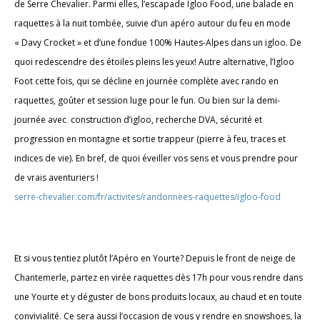
de Serre Chevalier. Parmi elles, l’escapade Igloo Food, une balade en
raquettes à la nuit tombée, suivie d’un apéro autour du feu en mode
« Davy Crocket » et d’une fondue 100% Hautes-Alpes dans un igloo. De
quoi redescendre des étoiles pleins les yeux! Autre alternative, l’Igloo
Foot cette fois, qui se décline en journée complète avec rando en
raquettes, goûter et session luge pour le fun. Ou bien sur la demi-
journée avec construction d’igloo, recherche DVA, sécurité et
progression en montagne et sortie trappeur (pierre à feu, traces et
indices de vie). En bref, de quoi éveiller vos sens et vous prendre pour
de vrais aventuriers !
serre-chevalier.com/fr/activites/randonnees-raquettes/igloo-food
Et si vous tentiez plutôt l’Apéro en Yourte? Depuis le front de neige de
Chantemerle, partez en virée raquettes dès 17h pour vous rendre dans
une Yourte et y déguster de bons produits locaux, au chaud et en toute
convivialité. Ce sera aussi l’occasion de vous y rendre en snowshoes, la