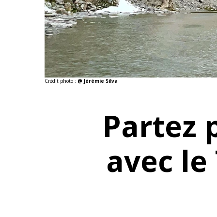
Crédit photo :
@ Jérémie Silva
Partez 
avec le