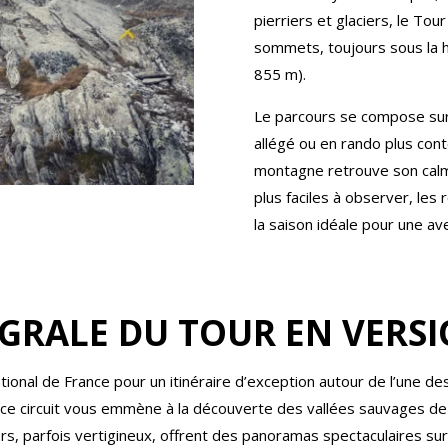
pierriers et glaciers, le Tou
sommets, toujours sous la h
855 m).
Le parcours se compose sur-m
allégé ou en rando plus con
montagne retrouve son calm
plus faciles à observer, les
la saison idéale pour une av
NTÉGRALE DU TOUR EN VER
onal de France pour un itinéraire d’exception autour de l’une des
e, ce circuit vous emmène à la découverte des vallées sauvages de
iers, parfois vertigineux, offrent des panoramas spectaculaires su