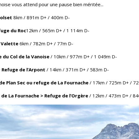
anoise vous attend pour une pause bien méritée...
Polset
8km / 891m D+ / 400m D-
fuge du Roc
12km / 565m D+ / 1 114m D-
a Valette
6km / 782m D+ / 77m D-
e du Col de la Vanoise
/ 10km / 977m D+ / 1 049m D-
> Refuge de l’Arpont
/ 14km / 371m D+ / 583m D-
de Plan Sec ou refuge de La Fournache
/ 17km / 725m D+ / 7
 de La Fournache > Refuge de l’Orgère
/ 12km / 473m D+ / 8