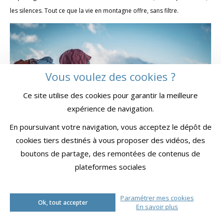
les silences. Tout ce que la vie en montagne offre, sans filtre.
Vous voulez des cookies ?
Ce site utilise des cookies pour garantir la meilleure
expérience de navigation.
En poursuivant votre navigation, vous acceptez le dépôt de
cookies tiers destinés à vous proposer des vidéos, des
boutons de partage, des remontées de contenus de
Crédit photo :
©Lucas Ruston
plateformes sociales
Et après ? Une troisième ligne ?
Oui, il y a toujours des envies. Peut-être ailleurs, peut-être autrement,
Paramétrer mes cookies
Ok, tout accepter
En savoir plus
mais avec la même philosophie : avancer pour vivre, pas pour cocher