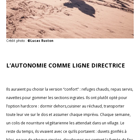
Crédit photo :
©Lucas Ruston
L’AUTONOMIE COMME LIGNE DIRECTRICE
Ils auraient pu choisir la version “confort” : refuges chauds, repas servis,
navettes pour gommer les sections ingrates. Ils ont plutôt opté pour
l’option hardcore : dormir dehors,cuisiner au réchaud, transporter
toute leur vie sur le dos et assumer chaque imprévu. Chaque semaine,
un colis de nourriture végétarienne les attendait dans un village. Le
reste du temps, ils vivaient avec ce qu’ils portaient : duvets gonflés à
bloc, peaux de phoque rincées, doudounes qui sentent la fumée de feu