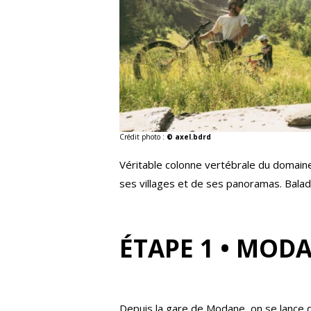
Crédit photo :
© axel.bdrd
Véritable colonne vertébrale du domai
ses villages et de ses panoramas. Balad
ÉTAPE 1 • MODA
Depuis la gare de Modane, on se lance 