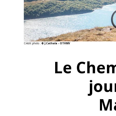
Crédit photo :
© J.Cathala - OTHMV
Le Chem
jou
M