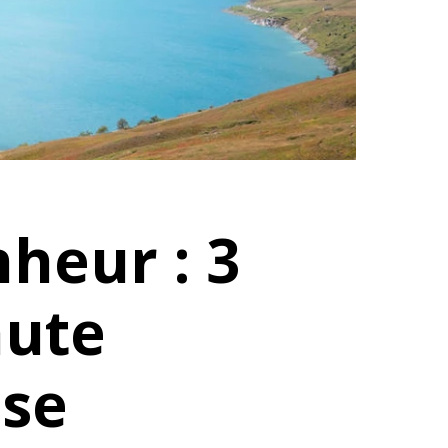
heur : 3
aute
se