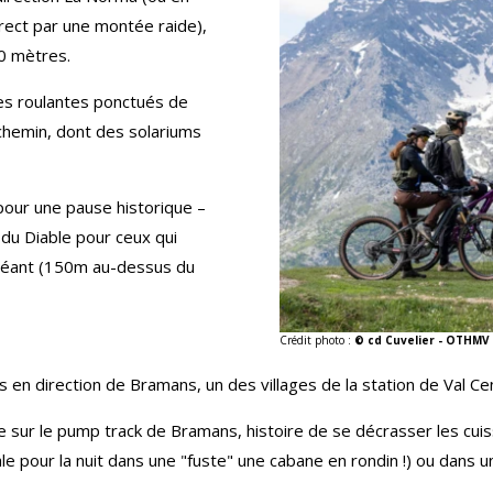
irect par une montée raide),
0 mètres.
stes roulantes ponctués de
 chemin, dont des solariums
 pour une pause historique –
 du Diable pour ceux qui
 géant (150m au-dessus du
Crédit photo :
© cd Cuvelier - OTHMV
s en direction de Bramans, un des villages de la station de Val Cen
e sur le pump track de Bramans, histoire de se décrasser les cuis
le pour la nuit dans une "fuste" une cabane en rondin !) ou dans un