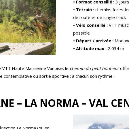
• Format conseillé :
3 jours
• Terrain :
chemins forestier
de route et de single track
• Vélo conseillé :
VTT muscu
possible
• Départ / arrivée :
Modane
• Altitude max :
2 034 m
ne VTT Haute Maurienne Vanoise, le
chemin du petit bonheur
offre
e contemplative ou sortie sportive : à chacun son rythme !
NE – LA NORMA – VAL CEN
direction La Norma (ou en