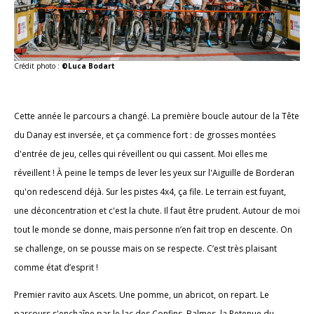
Crédit photo :
©Luca Bodart
Cette année le parcours a changé. La première boucle autour de la Tête
du Danay est inversée, et ça commence fort : de grosses montées
d'entrée de jeu, celles qui réveillent ou qui cassent. Moi elles me
réveillent ! À peine le temps de lever les yeux sur l'Aiguille de Borderan
qu'on redescend déjà. Sur les pistes 4x4, ça file. Le terrain est fuyant,
une déconcentration et c'est la chute. Il faut être prudent. Autour de moi
tout le monde se donne, mais personne n’en fait trop en descente. On
se challenge, on se pousse mais on se respecte. C’est très plaisant
comme état d’esprit !
Premier ravito aux Ascets. Une pomme, un abricot, on repart. Le
parcours s'enchaîne par le lac des Confins, Balmes, la Retenue du