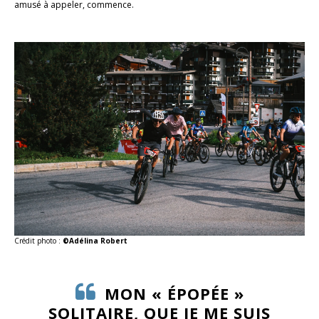
amusé à appeler, commence.
Crédit photo :
©Adélina Robert
MON « ÉPOPÉE »
SOLITAIRE, QUE JE ME SUIS