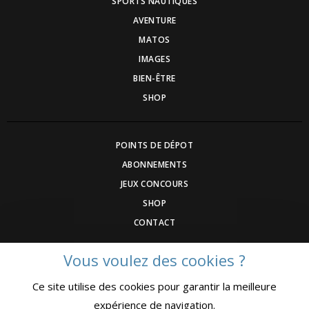
SPORTS NAUTIQUES
AVENTURE
MATOS
IMAGES
BIEN-ÊTRE
SHOP
POINTS DE DÉPOT
ABONNEMENTS
JEUX CONCOURS
SHOP
CONTACT
Vous voulez des cookies ?
DEVENEZ ANNONCEUR
Ce site utilise des cookies pour garantir la meilleure
COMMUNIQUEZ UN ÉVENEMNT
expérience de navigation.
CGV