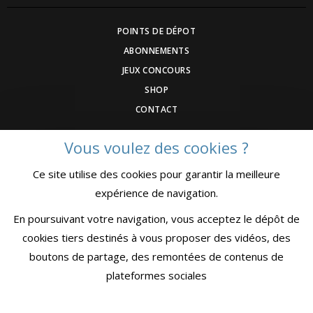
POINTS DE DÉPOT
ABONNEMENTS
JEUX CONCOURS
SHOP
CONTACT
Vous voulez des cookies ?
DEVENEZ ANNONCEUR
Ce site utilise des cookies pour garantir la meilleure
COMMUNIQUEZ UN ÉVENEMNT
expérience de navigation.
CGV
MENTIONS LÉGALES
En poursuivant votre navigation, vous acceptez le dépôt de
CONFIDENTIALITÉ
cookies tiers destinés à vous proposer des vidéos, des
boutons de partage, des remontées de contenus de
plateformes sociales