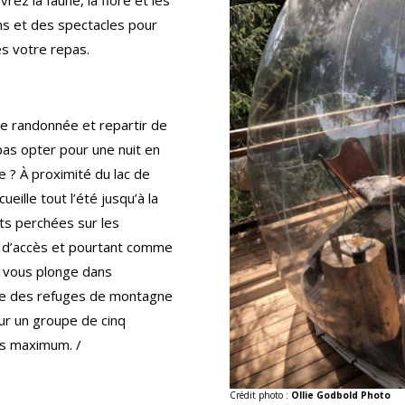
ons et des spectacles pour
ès votre repas.
de randonnée et repartir de
 pas opter pour une nuit en
 ? À proximité du lac de
ille tout l’été jusqu’à la
ts perchées sur les
le d’accès et pourtant comme
ge vous plonge dans
que des refuges de montagne
our un groupe de cinq
s maximum. /
Crédit photo :
Ollie Godbold Photo