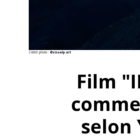
Crédit photo :
©visualp.art
Film "
comme 
selon 