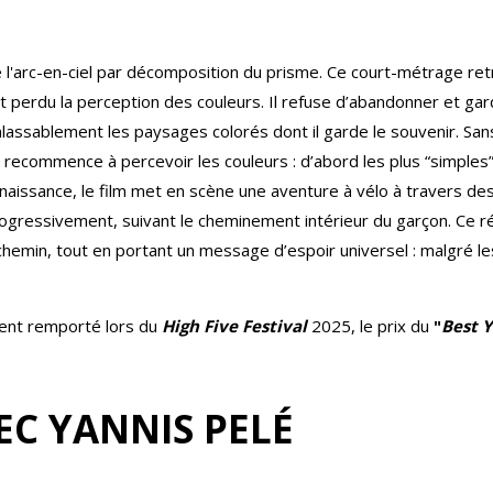
e l'arc-en-ciel par décomposition du prisme. Ce court-métrage ret
t perdu la perception des couleurs. Il refuse d’abandonner et gar
 inlassablement les paysages colorés dont il garde le souvenir. Sa
 recommence à percevoir les couleurs : d’abord les plus “simples”,
enaissance, le film met en scène une aventure à vélo à travers des
rogressivement, suivant le cheminement intérieur du garçon. Ce réc
chemin, tout en portant un message d’espoir universel : malgré les 
nt remporté lors du
High Five Festival
2025, le prix du
"
Best 
C YANNIS PELÉ