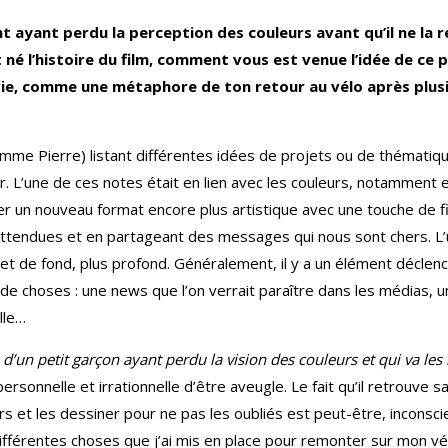
ant ayant perdu la perception des couleurs avant
qu’il ne la
né l’histoire du
film, comment vous est venue l’idée de ce pr
 vie, comme une métaphore de ton
retour au vélo après plus
omme Pierre) listant différentes idées de projets ou de thémati
ur. L’une de ces notes était en lien avec les couleurs, notamment
r un nouveau format encore plus artistique avec une touche de fic
attendues et en partageant des messages qui nous sont chers. L’u
ujet de fond, plus profond. Généralement, il y a un élément déclen
s de choses : une news que l’on verrait paraître dans les médias, 
elle…
- d’un petit garçon ayant perdu la vision des couleurs et qui va les r
personnelle et irrationnelle d’être aveugle. Le fait qu’il retrouv
s et les dessiner pour ne pas les oubliés est peut-être, inconsc
différentes choses que j’ai mis en place pour remonter sur mon vé