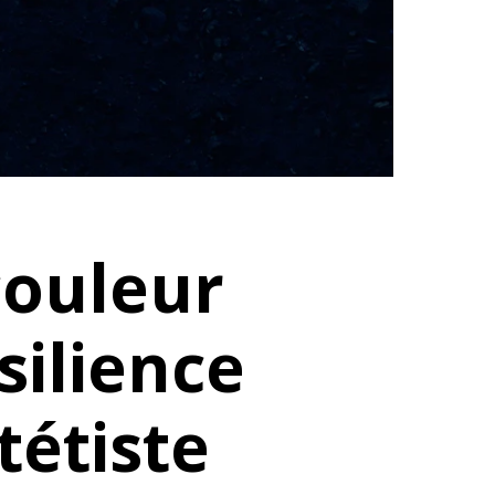
couleur
ilience
tétiste