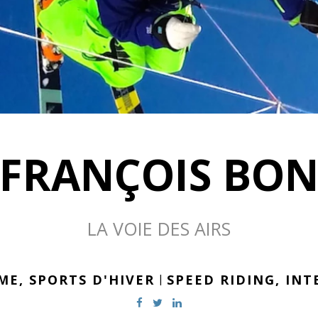
FRANÇOIS BO
LA VOIE DES AIRS
ME,
SPORTS D'HIVER
|
SPEED RIDING,
INT