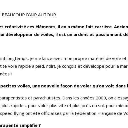
T BEAUCOUP D'AIR AUTOUR.
et créativité ces éléments, il en a même fait carrière. Anc
i développeur de voiles, il est un ardent et passionnant dé
ant longtemps, je me lance avec mon propre matériel de voile et 
etite voile rapide à pied, ndlr). Je conçois et développe pour la ma
nées !
etites voiles, une nouvelle façon de voler qu’on voit dans l
parapentistes et parachutistes. Dans les années 2000, on a essay
 plus rapides, pour voler plus vite et plus près du sol, pour mieux s
 speed flying ont été officialisés par la Fédération Française de Vo
arapente simplifié ?