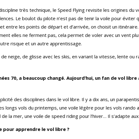
cipline très technique, le Speed Flying revisite les origines du vo
lences. Le boulot du pilote n’est pas de tenir la voile pour évite
et entre les points de départ et d’arrivée, on choisit un itinéraire
ement elles ne ferment pas, cela permet de voler avec un vent plus 
 autre risque et un autre apprentissage.
 de neige, de glisse avec les skis, en variant la vitesse, lente o
nées 70, a beaucoup changé. Aujourd’hui, un fan de vol libre 
licité des disciplines dans le vol libre. Il y a dix ans, un parapent
 les longs vols du printemps, une voile légère pour les vols rando
 de la mer, une voile de speed riding pour l’hiver… Il s’adapte a
e pour apprendre le vol libre ?