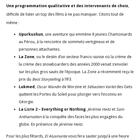
Une programmation qualitative et des intervenants de choix
,
difficile de lister un top des films à ne pas manquer. Citons tout de
même :
Upurkushun
, une aventure qui emmène 8 jeunes Chamoniards
au Pérou, à la rencontre de sommets vertigineux et de
personnes attachantes.
La Zone
, ou le destin d’un secteur franco-suisse où la crème de
la crème des snowboarders des années 2000 venait s’envoler
sur les plus gros sauts de l’époque. La Zone a récemment reçu le
prix du
Best Storytelling
à l’IF3.
Lukmed
,
Oscar Mandin
de Morzine et
Sébastien Varlet
des Gets
quittent les Portes du Soleil pour plonger vers l’inconnu en
Géorgie.
La Liste 2 – Everything or Nothing
.
Jérémie Heitz
et
Sam
Anthamatten
à la conquête des faces les plus engagées du
globe. En présence de
Jérémie Heitz
.
Pour les plus fêtards,
El Alusinante
vous fera sauter jusqu’à une heure