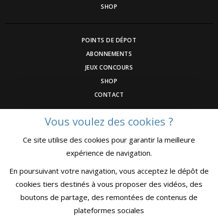
SHOP
POINTS DE DÉPOT
ABONNEMENTS
JEUX CONCOURS
SHOP
CONTACT
Vous voulez des cookies ?
DEVENEZ ANNONCEUR
Ce site utilise des cookies pour garantir la meilleure
COMMUNIQUEZ UN ÉVENEMNT
expérience de navigation.
CGV
MENTIONS LÉGALES
En poursuivant votre navigation, vous acceptez le dépôt de
CONFIDENTIALITÉ
cookies tiers destinés à vous proposer des vidéos, des
boutons de partage, des remontées de contenus de
plateformes sociales