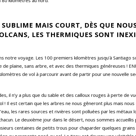
à 80 kilomètres au nord.
T SUBLIME MAIS COURT, DÈS QUE NOU
OLCANS, LES THERMIQUES SONT INEX
s notre voyage. Les 100 premiers kilomètres jusqu’à Santiago so
e de plaine, sans arbre, et avec des thermiques généreuses ! EN
 kilomètres de vol à parcourir avant de partir pour une nouvelle se
ndes, il n’y a plus que du sable et des cailloux rouges à perte de 
l ! Il est certain que les arbres ne nous gêneront plus mais no
’eau, les rares sources et rivières sont polluées par les métaux 
chacun. Le deuxième jour dans le désert, nous sommes accueillis
plusieurs centaines de petits trous pour chaparder quelques grain