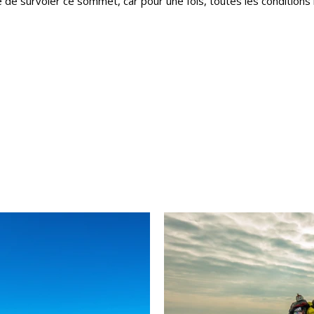
é de survoler ce sommet, car pour une fois, toutes les conditions