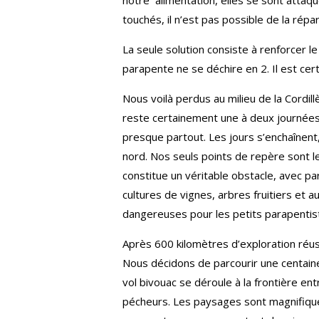
notre alimentation, elles se sont attaq
touchés, il n’est pas possible de la répar
La seule solution consiste à renforcer l
parapente ne se déchire en 2. Il est cert
Nous voilà perdus au milieu de la Cordill
reste certainement une à deux journées
presque partout. Les jours s’enchaînent
nord. Nos seuls points de repère sont les
constitue un véritable obstacle, avec pa
cultures de vignes, arbres fruitiers et 
dangereuses pour les petits parapenti
Après 600 kilomètres d’exploration réu
Nous décidons de parcourir une centaine
vol bivouac se déroule à la frontière e
pécheurs. Les paysages sont magnifiques