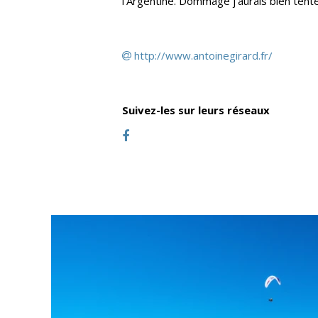
l’Argentine. Dommage j’aurais bien tent
http://www.antoinegirard.fr/
Suivez-les sur leurs réseaux