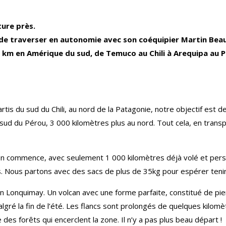
ture près.
ou de traverser en autonomie avec son coéquipier Martin Beau
 km en Amérique du sud, de Temuco au Chili à Arequipa au P
rtis du sud du Chili, au nord de la Patagonie, notre objectif est 
 sud du Pérou, 3 000 kilomètres plus au nord. Tout cela, en transp
on commence, avec seulement 1 000 kilomètres déjà volé et perso
s. Nous partons avec des sacs de plus de 35kg pour espérer tenir
can Lonquimay. Un volcan avec une forme parfaite, constitué de pi
lgré la fin de l’été. Les flancs sont prolongés de quelques kilom
des forêts qui encerclent la zone. Il n’y a pas plus beau départ !