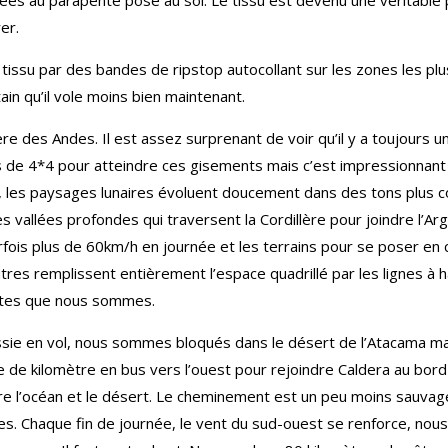
uées au parapente posé au sol. Le tissu est devenu une véritable
er.
e tissu par des bandes de ripstop autocollant sur les zones les pl
ain qu’il vole moins bien maintenant.
ère des Andes. Il est assez surprenant de voir qu’il y a toujours 
 de 4*4 pour atteindre ces gisements mais c’est impressionnant
, les paysages lunaires évoluent doucement dans des tons plus c
 vallées profondes qui traversent la Cordillère pour joindre l’Arge
rfois plus de 60km/h en journée et les terrains pour se poser en 
autres remplissent entièrement l’espace quadrillé par les lignes à
stes que nous sommes.
ssie en vol, nous sommes bloqués dans le désert de l’Atacama ma
 de kilomètre en bus vers l’ouest pour rejoindre Caldera au bord
ntre l’océan et le désert. Le cheminement est un peu moins sauvag
. Chaque fin de journée, le vent du sud-ouest se renforce, nous