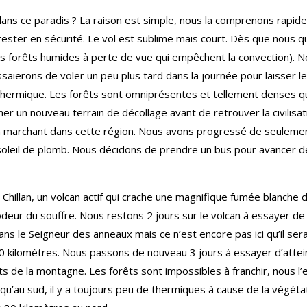
ans ce paradis ? La raison est simple, nous la comprenons rapide
 rester en sécurité. Le vol est sublime mais court. Dès que nous q
es forêts humides à perte de vue qui empêchent la convection).
erons de voler un peu plus tard dans la journée pour laisser le t
 thermique. Les forêts sont omniprésentes et tellement denses qu’
r un nouveau terrain de décollage avant de retrouver la civilisati
n marchant dans cette région. Nous avons progressé de seulemen
oleil de plomb. Nous décidons de prendre un bus pour avancer d
Chillan, un volcan actif qui crache une magnifique fumée blanche d
odeur du souffre. Nous restons 2 jours sur le volcan à essayer 
ans le Seigneur des anneaux mais ce n’est encore pas ici qu’il s
 kilomètres. Nous passons de nouveau 3 jours à essayer d’atte
 de la montagne. Les forêts sont impossibles à franchir, nous l’e
le qu’au sud, il y a toujours peu de thermiques à cause de la végét