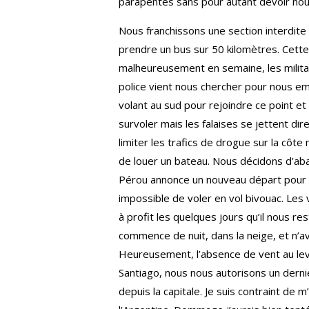
parapentes sans pour autant devoir nous
Nous franchissons une section interdite
prendre un bus sur 50 kilomètres. Cett
malheureusement en semaine, les milita
police vient nous chercher pour nous em
volant au sud pour rejoindre ce point et
survoler mais les falaises se jettent di
limiter les trafics de drogue sur la côt
de louer un bateau. Nous décidons d’aba
Pérou annonce un nouveau départ pour no
impossible de voler en vol bivouac. Les
à profit les quelques jours qu’il nous r
commence de nuit, dans la neige, et n’
Heureusement, l’absence de vent au lev
Santiago, nous nous autorisons un derni
depuis la capitale. Je suis contraint de 