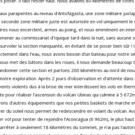
 poser. Il faut rester haut. Nous avalons 80 kilomètres de côtes 
 aux parapentes au niveau d’Antofagasta, une zone militaire juxt
e seconde zone militaire juste est autorisée en vol uniquement
ires nous encerclent, armes au poing, et nous emmènent en inter
mener au commissariat d’Iquique tard dans la nuit, sans aucune s
 survoler la section manquante, en évitant de se poser bien sûr ! 
rectement dans l’eau, nous avons besoin d’un bateau pour notre séc
e nous met des bâtons dans les roues, il nous demande beaucoup tr
ndonner cette section et partons 200 kilomètres au nord de nouv
tre exploration. Après 2 jours d’observation et d’attente dans l
 vents violents dus à la brise de mer interdissent les vols en th
este pour réaliser l’ascension du volcan Ubinas qui culmine à 5 672
avons d’autres équipements que nos petites baskets de marche 
er du soleil nous permet de redescendre en volant du volcan. Ava
er vol pour tenter de rejoindre l’Aconcagua (6 962m), le plus ha
m’arrêter à seulement 18 kilomètres du sommet, je n’ai pas l’autori